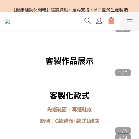
PG SHOES X 鎮瀾宮｜媽祖遶境聯名鞋
【健康運動休閒鞋】緩震減壓、足弓支撐、MIT臺灣生產製造
PG SHOES X 鎮瀾宮｜媽祖遶境聯名鞋
客製作品展示
客製化款式
先選鞋面，再選鞋底
範例：C款鞋面+款式1鞋底