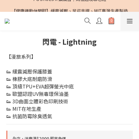
PG SHOES X 鎮瀾宮｜媽祖遶境聯名鞋
【健康運動休閒鞋】緩震減壓、足弓支撐、MIT臺灣生產製造
PG SHOES X 鎮瀾宮｜媽祖遶境聯名鞋
閃電 - Lightning
【漫旅系列】
👟 緩震減壓保護膝蓋
👟 橡膠大底耐磨防滑
👟 頂級TPU+EVA超彈螢光中底
👟 歐盟認證UV無毒環保油墨
👟 3D曲面立體彩色印刷技術
👟 MIT在地生產
👟 抗菌防霉除臭透氣
全店，消費滿$2000 即享免運