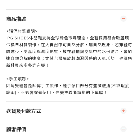
商品描述
<環保材質說明>
PG SHOES休閒鞋支持全球綠色市場理念，全鞋採用符合歐盟環
保標準材質製作，在大自然中可自然分解，屬自然現象。若穿鞋時
間越少，受溫度與濕度影響，放在鞋櫃與空氣中的水份結合，會加
速自然分解的速度；尤其台灣屬於較潮濕悶熱的天氣形態，建議您
新鞋買來多多穿它喔！
<手工痕跡>
因每雙鞋皆是師傅手工製作，鞋子領口部分有些微皺摺(不算瑕疵
範圍)，不影響穿著使用，完美主義者請斟酌下單喔！
送貨及付款方式
顧客評價