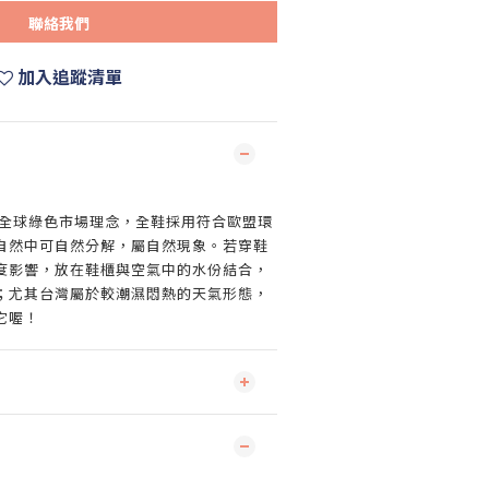
聯絡我們
加入追蹤清單
支持全球綠色市場理念，全鞋採用符合歐盟環
自然中可自然分解，屬自然現象。若穿鞋
度影響，放在鞋櫃與空氣中的水份結合，
；尤其台灣屬於較潮濕悶熱的天氣形態，
它喔！