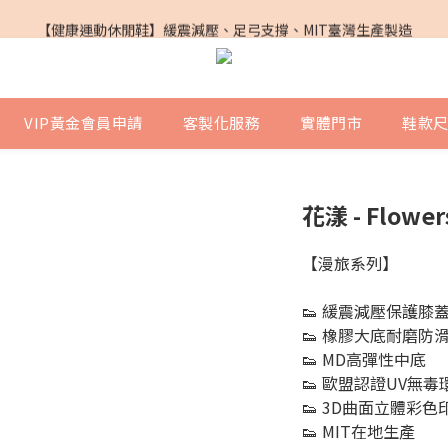
PG SHOES X 鎮瀾宮｜媽祖遶境聯名鞋
【健康運動休閒鞋】緩震減壓、足弓支撐、MIT臺灣生產製造
PG SHOES X 鎮瀾宮｜媽祖遶境聯名鞋
VIP黃金會員申請
客製化服務
實體門市
鞋款
花漾 - Flower
【漫旅系列】
👟 緩震減壓保護膝
👟 橡膠大底耐磨防
👟 MD高彈性中底
👟 歐盟認證UV無
👟 3D曲面立體彩
👟 MIT在地生產