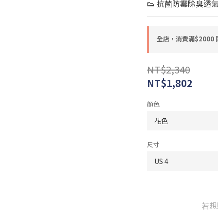
👟 抗菌防霉除臭透
全店，消費滿$2000
NT$2,340
NT$1,802
顏色
尺寸
若想