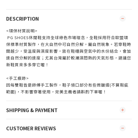
DESCRIPTION
<環保材質說明>
PG SHOES休閒鞋支持全球綠色市場理念，全鞋採用符合歐盟環
保標準材質製作，在大自然中可自然分解，屬自然現象。若穿鞋時
間越少，受溫度與濕度影響，放在鞋櫃與空氣中的水份結合，會加
速自然分解的速度；尤其台灣屬於較潮濕悶熱的天氣形態，建議您
新鞋買來多多穿它喔！
<手工痕跡>
因每雙鞋皆是師傅手工製作，鞋子領口部分有些微皺摺(不算瑕疵
範圍)，不影響穿著使用，完美主義者請斟酌下單喔！
SHIPPING & PAYMENT
CUSTOMER REVIEWS