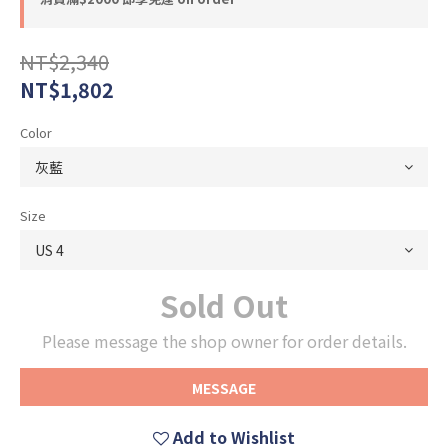
NT$2,340
NT$1,802
Color
Size
Sold Out
Please message the shop owner for order details.
MESSAGE
Add to Wishlist