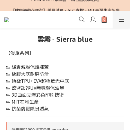
PG SHOES X 鎮瀾宮｜媽祖遶境聯名鞋
【健康運動休閒鞋】緩震減壓、足弓支撐、MIT臺灣生產製造
PG SHOES X 鎮瀾宮｜媽祖遶境聯名鞋
雲霧 - Sierra blue
【漫旅系列】
👟 緩震減壓保護膝蓋
👟 橡膠大底耐磨防滑
👟 頂級TPU+EVA超彈螢光中底
👟 歐盟認證UV無毒環保油墨
👟 3D曲面立體彩色印刷技術
👟 MIT在地生產
👟 抗菌防霉除臭透氣
消費滿$2000 即享免運 on order