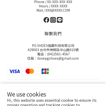
Phone / XX-XXX-XXX-XXX
Hours / XXXX-XXXX
Mail / XXX@XXXX.COM
聯繫我們
PG SHOES強震科技有限公司
429003 台中市神岡區中山路910號
電話：(04)2561-4567
信箱：ilovepgshoes@gmail.com
$
TWD
English
We use cookies
Hi, this website uses essential cookie to ensure its
proper operation and tracking cookies to