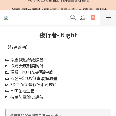
PG SHOES X 鎮瀾宮｜媽祖遶境聯名鞋
【健康運動休閒鞋】緩震減壓、足弓支撐、MIT臺灣生產製造
PG SHOES X 鎮瀾宮｜媽祖遶境聯名鞋
夜行者- Night
【行者系列】
👟 緩震減壓保護膝蓋
👟 橡膠大底耐磨防滑
👟 頂級TPU+EVA超彈中底
👟 歐盟認證UV無毒環保油墨
👟 3D曲面立體彩色印刷技術
👟 MIT在地生產
👟 抗菌防霉除臭透氣
消費滿$2000 即享免運 on order