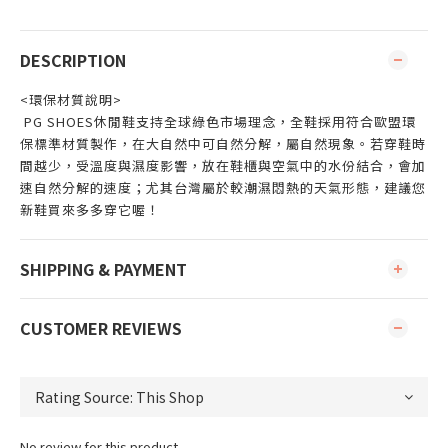
DESCRIPTION
<環保材質說明>
PG SHOES休閒鞋支持全球綠色市場理念，全鞋採用符合歐盟環
保標準材質製作，在大自然中可自然分解，屬自然現象。若穿鞋時
間越少，受溫度與濕度影響，放在鞋櫃與空氣中的水份結合，會加
速自然分解的速度；尤其台灣屬於較潮濕悶熱的天氣形態，建議您
新鞋買來多多穿它喔！
SHIPPING & PAYMENT
CUSTOMER REVIEWS
No review for this product